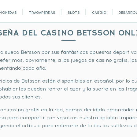
MONEDAS
TRAGAPERRAS
SLOTS
CASINO
DESARRO
SEÑA DEL CASINO BETSSON ONL
 sueca Betsson por sus fantásticas apuestas deportiva
 referimos, obviamente, a los juegos de casino gratis, 
mentando cada año.
icios de Betsson están disponibles en español, por lo cu
ohablantes pueden tentar el azar y la suerte en las tr
dos sus clientes.
 casino gratis en la red, hemos decidido emprender nu
a para compartir con vosotros nuestra opinión imparcia
leyendo el artículo para enterarte de todas las sutilezas 