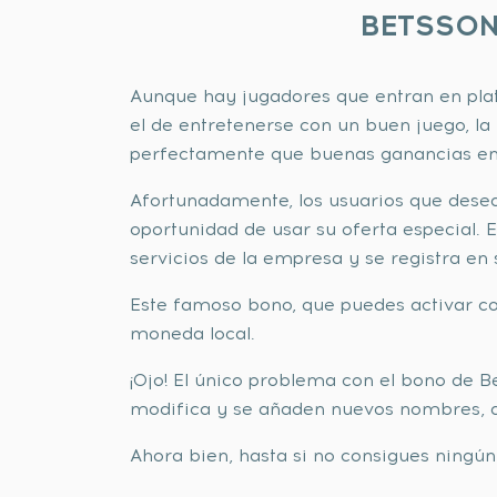
BETSSON
Aunque hay jugadores que entran en pla
el de entretenerse con un buen juego, l
perfectamente que buenas ganancias em
Afortunadamente, los usuarios que desea
oportunidad de usar su oferta especial. 
servicios de la empresa y se registra en
Este famoso bono, que puedes activar co
moneda local.
¡Ojo! El único problema con el bono de Be
modifica y se añaden nuevos nombres, a
Ahora bien, hasta si no consigues ningún