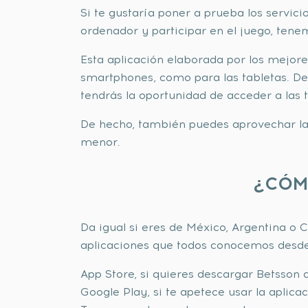
Si te gustaría poner a prueba los servic
ordenador y participar en el juego, tene
Esta aplicación elaborada por los mejore
smartphones, como para las tabletas. Des
tendrás la oportunidad de acceder a las 
De hecho, también puedes aprovechar la 
menor.
¿CÓM
Da igual si eres de México, Argentina o 
aplicaciones que todos conocemos desde
App Store, si quieres descargar Betsson 
Google Play, si te apetece usar la aplica