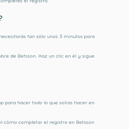
ompletes el registro.
?
 necesitarás tan sólo unos 3 minutos para
bre de Betsson. Haz un clic en él y sigue
p para hacer todo lo que solías hacer en
 el cómo completar el registro en Betsson