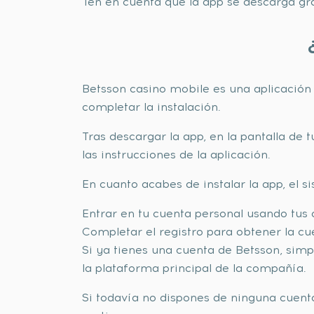
Ten en cuenta que la app se descarga gra
Betsson casino mobile es una aplicación 
completar la instalación.
Tras descargar la app, en la pantalla de 
las instrucciones de la aplicación.
En cuanto acabes de instalar la app, el s
Entrar en tu cuenta personal usando tus 
Completar el registro para obtener la cu
Si ya tienes una cuenta de Betsson, simp
la plataforma principal de la compañía.
Si todavía no dispones de ninguna cuenta