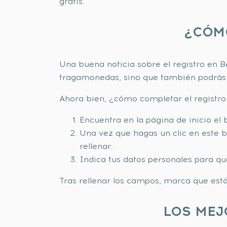
gratis.
¿CÓM
Una buena noticia sobre el registro en Be
tragamonedas, sino que también podrás p
Ahora bien, ¿cómo completar el registro
Encuentra en la página de inicio el 
Una vez que hagas un clic en este 
rellenar.
Indica tus datos personales para qu
Tras rellenar los campos, marca que está
LOS MEJ