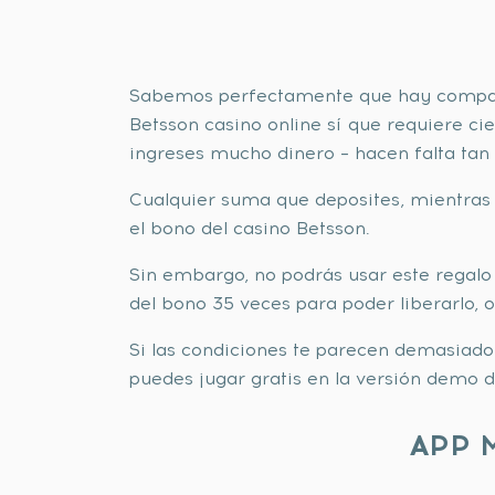
Sabemos perfectamente que hay compañías
Betsson casino online sí que requiere ci
ingreses mucho dinero – hacen falta tan
Cualquier suma que deposites, mientras
el bono del casino Betsson.
Sin embargo, no podrás usar este regalo 
del bono 35 veces para poder liberarlo, o
Si las condiciones te parecen demasiado
puedes jugar gratis en la versión demo 
APP 