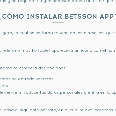
tis y no requiere ningún depósito previo antes de que c
¿CÓMO INSTALAR BETSSON APP
ligera, la cual no se tarda mucho en instalarse, así que
tu teléfono móvil o tablet aparecerá un icono con el nom
istema te ofrecerá dos opciones:
datos de entrada secretos
enta
lemente introduce tus datos personales y entra en la ap
, pasa al siguiente párrafo, en el cual te explicaremos