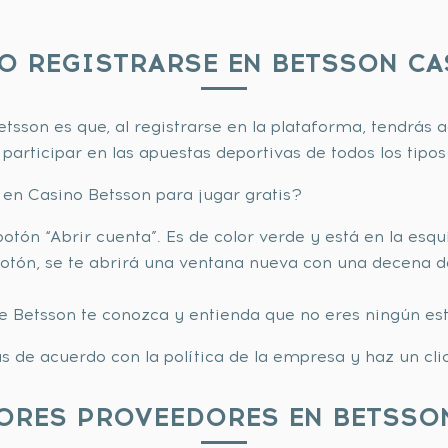
O REGISTRARSE EN BETSSON CA
tsson es que, al registrarse en la plataforma, tendrás a
articipar en las apuestas deportivas de todos los tipo
 en Casino Betsson para jugar gratis?
botón “Abrir cuenta”. Es de color verde y está en la esqu
botón, se te abrirá una ventana nueva con una decena d
e Betsson te conozca y entienda que no eres ningún est
s de acuerdo con la política de la empresa y haz un cli
ORES PROVEEDORES EN BETSSO