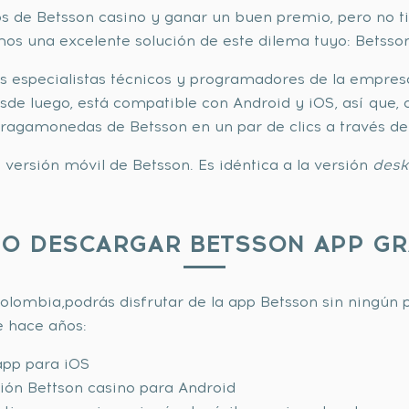
ios de Betsson casino y ganar un buen premio, pero no ti
mos una excelente solución de este dilema tuyo: Betsso
s especialistas técnicos y programadores de la empresa
de luego, está compatible con Android y iOS, así que, c
tragamonedas de Betsson en un par de clics a través de
versión móvil de Betsson. Es idéntica a la versión
desk
O DESCARGAR BETSSON APP GR
Colombia,podrás disfrutar de la app Betsson sin ningún 
 hace años:
app para iOS
ción Bettson casino para Android