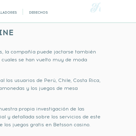
LLADORES
DERECHOS
INE
s, la compañía puede jactarse también
los cuales se han vuelto muy de moda
al los usuarios de Perú, Chile, Costa Rica,
agamonedas y los juegos de mesa
estra propia investigación de las
l y detallada sobre los servicios de este
de los juegos gratis en Betsson casino.