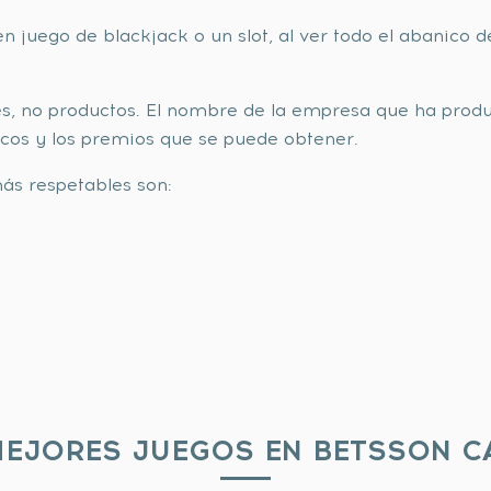
en juego de blackjack o un slot, al ver todo el abanico
res, no productos. El nombre de la empresa que ha pr
icos y los premios que se puede obtener.
ás respetables son:
MEJORES JUEGOS EN BETSSON C