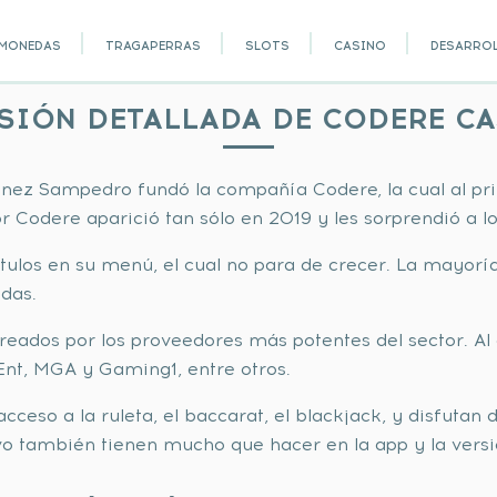
MONEDAS
TRAGAPERRAS
SLOTS
CASINO
DESARRO
SIÓN DETALLADA DE CODERE C
nez Sampedro fundó la compañía Codere, la cual al pri
 Codere aparició tan sólo en 2019 y les sorprendió a lo
tulos en su menú, el cual no para de crecer. La mayorí
das.
eados por los proveedores más potentes del sector. Al e
nt, MGA y Gaming1, entre otros.
acceso a la ruleta, el baccarat, el blackjack, y disfutan
vo también tienen mucho que hacer en la app y la vers