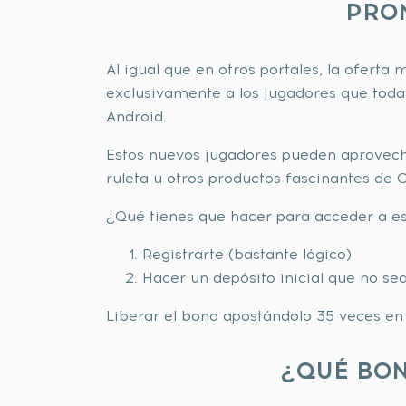
PRO
Al igual que en otros portales, la ofert
exclusivamente a los jugadores que toda
Android.
Estos nuevos jugadores pueden aprovech
ruleta u otros productos fascinantes de 
¿Qué tienes que hacer para acceder a es
Registrarte (bastante lógico)
Hacer un depósito inicial que no s
Liberar el bono apostándolo 35 veces en
¿QUÉ BON