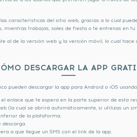
s características del sitio web, gracias a lo cual pued
, mientras trabajas, sales de fiesta o te entrenas en tu
te al de la versión web y la versión móvil, lo cual hac
CÓMO DESCARGAR LA APP GRATI
co pueden descargar la app para Android o iOS usando 
el enlace que te espera en la parte superior de esta rev
web (la cual se abrirá automáticamente, si utilizas un s
nferior de la plataforma.
e descarga.
ra a que llegue un SMS con el link de la app.