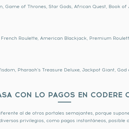
ium, Game of Thrones, Star Gods, African Quest, Book of
k, French Roulette, American Blackjack, Premium Roulet
isdom, Pharaoh’s Treasure Deluxe, Jackpot Giant, God o
ASA CON LO PAGOS EN CODERE 
ferente al de otros portales semajantes, porque supone e
 diversos privilegios, como pagos instantáneos, posible 