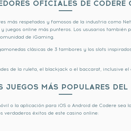
EDORES OFICIALES DE CODERE 
es más respetados y famosos de la industria como NetE
y juegos online más punteros. Los ususarios también po
 comunidad de iGaming.
gamonedas clásicas de 3 tambores y los slots inspirado
 de la ruleta, el blackjack o el baccarat, inclusive el 
S JUEGOS MÁS POPULARES DEL
óvil o la aplicación para iOS o Android de Codere sea 
os verdaderos éxitos de este casino online: