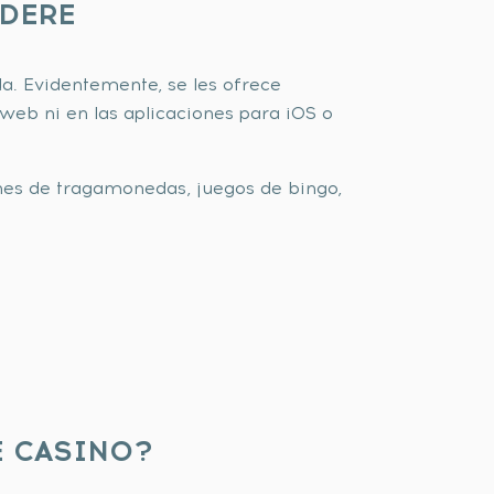
DERE
da. Evidentemente, se les ofrece
web ni en las aplicaciones para iOS o
es de tragamonedas, juegos de bingo,
E CASINO?