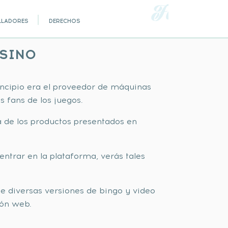
LLADORES
DERECHOS
ASINO
ncipio era el proveedor de máquinas
s fans de los juegos.
a de los productos presentados en
ntrar en la plataforma, verás tales
 de diversas versiones de bingo y video
ión web.