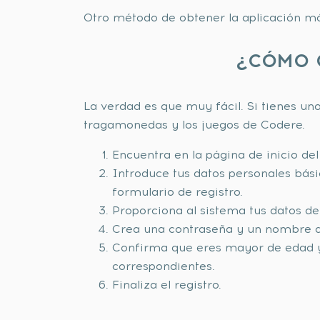
Otro método de obtener la aplicación móv
¿CÓMO 
La verdad es que muy fácil. Si tienes uno
tragamonedas y los juegos de Codere.
Encuentra en la página de inicio del
Introduce tus datos personales bási
formulario de registro.
Proporciona al sistema tus datos de
Crea una contraseña y un nombre d
Confirma que eres mayor de edad y e
correspondientes.
Finaliza el registro.