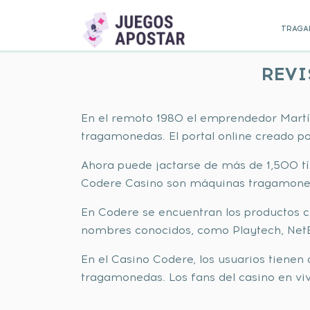
TRAGA
REVI
En el remoto 1980 el emprendedor Martí
tragamonedas. El portal online creado por
Ahora puede jactarse de más de 1,500 tí
Codere Casino son máquinas tragamone
En Codere se encuentran los productos cr
nombres conocidos, como Playtech, NetE
En el Casino Codere, los usuarios tienen 
tragamonedas. Los fans del casino en vi