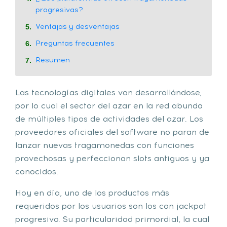
progresivas?
Ventajas y desventajas
Preguntas frecuentes
Resumen
Las tecnologías digitales van desarrollándose,
por lo cual el sector del azar en la red abunda
de múltiples tipos de actividades del azar. Los
proveedores oficiales del software no paran de
lanzar nuevas tragamonedas con funciones
provechosas y perfeccionan slots antiguos y ya
conocidos.
Hoy en día, uno de los productos más
requeridos por los usuarios son los con jackpot
progresivo. Su particularidad primordial, la cual