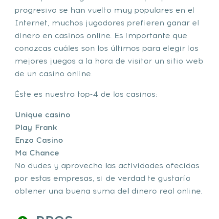
progresivo se han vuelto muy populares en el
Internet, muchos jugadores prefieren ganar el
dinero en casinos online. Es importante que
conozcas cuáles son los últimos para elegir los
mejores juegos a la hora de visitar un sitio web
de un casino online.
Éste es nuestro top-4 de los casinos:
Unique casino
Play Frank
Enzo Casino
Ma Chance
No dudes y aprovecha las actividades ofecidas
por estas empresas, si de verdad te gustaría
obtener una buena suma del dinero real online.