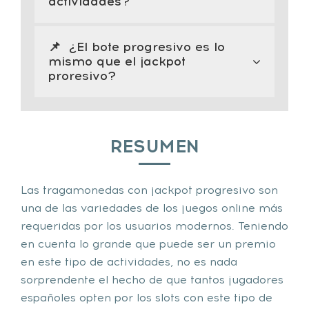
actividades?
📌 ¿El bote progresivo es lo
mismo que el jackpot
proresivo?
RESUMEN
Las tragamonedas con jackpot progresivo son
una de las variedades de los juegos online más
requeridas por los usuarios modernos. Teniendo
en cuenta lo grande que puede ser un premio
en este tipo de actividades, no es nada
sorprendente el hecho de que tantos jugadores
españoles opten por los slots con este tipo de