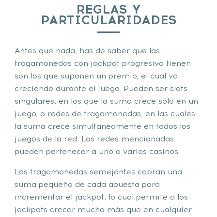
REGLAS Y
PARTICULARIDADES
Antes que nada, has de saber que las
tragamonedas con jackpot progresivo tienen
son los que suponen un premio, el cual va
creciendo durante el juego. Pueden ser slots
singulares, en los que la suma crece sólo en un
juego, o redes de tragamonedas, en las cuales
la suma crece simultaneamente en todos los
juegos de la red. Las redes mencionadas
pueden pertenecer a uno o varios casinos.
Las tragamonedas semejantes cobran una
suma pequeña de cada apuesta para
incrementar el jackpot, lo cual permite a los
jackpots crecer mucho más que en cualquier