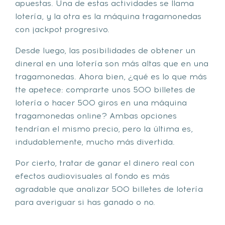
apuestas. Una de estas actividades se llama
lotería, y la otra es la máquina tragamonedas
con jackpot progresivo.
Desde luego, las posibilidades de obtener un
dineral en una lotería son más altas que en una
tragamonedas. Ahora bien, ¿qué es lo que más
tte apetece: comprarte unos 500 billetes de
lotería o hacer 500 giros en una máquina
tragamonedas online? Ambas opciones
tendrían el mismo precio, pero la última es,
indudablemente, mucho más divertida.
Por cierto, tratar de ganar el dinero real con
efectos audiovisuales al fondo es más
agradable que analizar 500 billetes de lotería
para averiguar si has ganado o no.