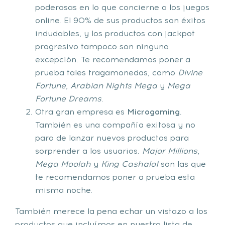
poderosas en lo que concierne a los juegos
online. El 90% de sus productos son éxitos
indudables, y los productos con jackpot
progresivo tampoco son ninguna
excepción. Te recomendamos poner a
prueba tales tragamonedas, como
Divine
Fortune
,
Arabian Nights Mega
y
Mega
Fortune Dreams
.
Otra gran empresa es
Microgaming
.
También es una compañía exitosa y no
para de lanzar nuevos productos para
sorprender a los usuarios.
Major Millions
,
Mega Moolah
y
King Cashalot
son las que
te recomendamos poner a prueba esta
misma noche.
También merece la pena echar un vistazo a los
productos que incluímos en nuestra lista de