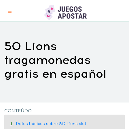
50 Lions
tragamonedas
gratis en español
CONTEÚDO
Datos básicos sobre 50 Lions slot