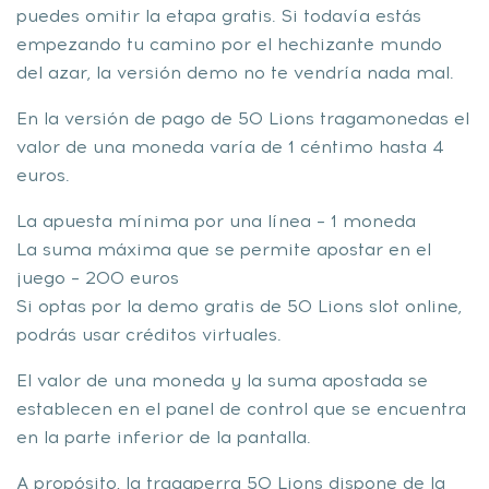
puedes omitir la etapa gratis. Si todavía estás
empezando tu camino por el hechizante mundo
del azar, la versión demo no te vendría nada mal.
En la versión de pago de 50 Lions tragamonedas el
valor de una moneda varía de 1 céntimo hasta 4
euros.
La apuesta mínima por una línea – 1 moneda
La suma máxima que se permite apostar en el
juego – 200 euros
Si optas por la demo gratis de 50 Lions slot online,
podrás usar créditos virtuales.
El valor de una moneda y la suma apostada se
establecen en el panel de control que se encuentra
en la parte inferior de la pantalla.
A propósito, la tragaperra 50 Lions dispone de la