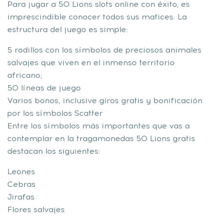
Para jugar a 50 Lions slots online con éxito, es
imprescindible conocer todos sus matices. La
estructura del juego es simple:
5 rodillos con los símbolos de preciosos animales
salvajes que viven en el inmenso territorio
africano;
50 líneas de juego
Varios bonos, inclusive giros gratis y bonificación
por los símbolos Scatter
Entre los símbolos más importantes que vas a
contemplar en la tragamonedas 50 Lions gratis
destacan los siguientes:
Leones
Cebras
Jirafas
Flores salvajes