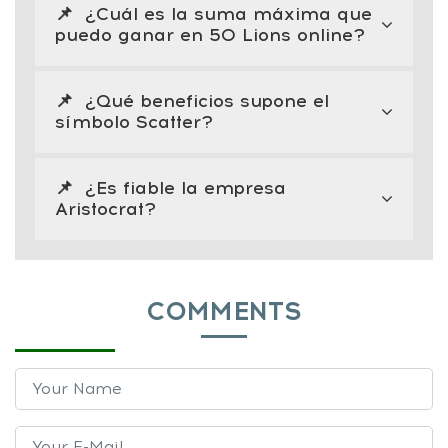
📌 ¿Cuál es la suma máxima que
puedo ganar en 50 Lions online?
📌 ¿Qué beneficios supone el
símbolo Scatter?
📌 ¿Es fiable la empresa
Aristocrat?
COMMENTS