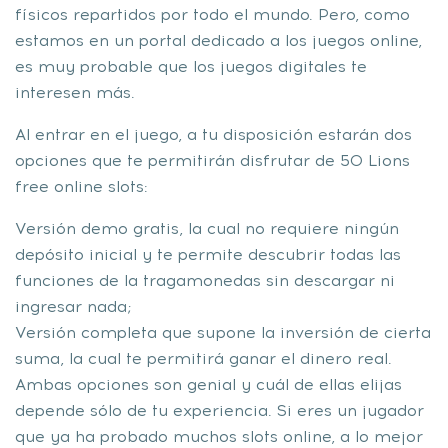
físicos repartidos por todo el mundo. Pero, como
estamos en un portal dedicado a los juegos online,
es muy probable que los juegos digitales te
interesen más.
Al entrar en el juego, a tu disposición estarán dos
opciones que te permitirán disfrutar de 50 Lions
free online slots:
Versión demo gratis, la cual no requiere ningún
depósito inicial y te permite descubrir todas las
funciones de la tragamonedas sin descargar ni
ingresar nada;
Versión completa que supone la inversión de cierta
suma, la cual te permitirá ganar el dinero real.
Ambas opciones son genial y cuál de ellas elijas
depende sólo de tu experiencia. Si eres un jugador
que ya ha probado muchos slots online, a lo mejor