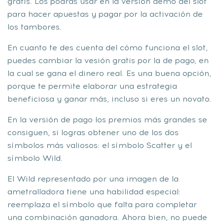
gratis. Los podrás usar en la versión demo del slot
para hacer apuestas y pagar por la activación de
los tambores.
En cuanto te des cuenta del cómo funciona el slot,
puedes cambiar la vesión gratis por la de pago, en
la cual se gana el dinero real. Es una buena opción,
porque te permite elaborar una estrategia
beneficiosa y ganar más, incluso si eres un novato.
En la versión de pago los premios más grandes se
consiguen, si logras obtener uno de los dos
símbolos más valiosos: el símbolo Scatter y el
símbolo Wild.
El Wild representado por una imagen de la
ametralladora tiene una habilidad especial:
reemplaza el símbolo que falta para completar
una combinación ganadora. Ahora bien, no puede