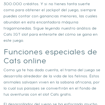
300.000 créditos. Y si no tienes tanta suerte
como para obtener el jackpot del juego, siempre
puedes contar con ganancias menores, las cuales
abundan en esta encantadora máquina
tragamonedas. Sigue leyendo nuestro análisis de
Cats IGT slot para enterarte del cómo se gana en
este juego.
Funciones especiales de
Cats online
Como ya te has dado cuenta, el trama del juego se
desarrolla alrededor de la vida de los felinos. Éstos
animales salvajen viven en la sabana africana, por
lo cual sus paisajes se convertirán en el fondo de
tus aventuras con el slot Cats gratis.
El desarrollador del juego se ha esforzado mucho