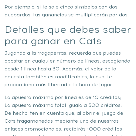
Por ejemplo, si te sale cinco símbolos con dos
guepardos, tus ganancias se multiplicarán por dos.
Detalles que debes saber
para ganar en Cats
Jugando a la tragaperras, recuerda que puedes
apostar en cualquier número de líneas, escogiendo
desde 1 línea hasta 30. Además, el valor de la
apuesta también es modificables, lo cual te
proporciona más libertad a la hora de jugar.
La apuesta máxima por línea es de 10 créditos;
La apuesta máxima total iguala a 300 créditos;
De hecho, ten en cuenta que, al abrir el juego de
Cats tragamonedas mediante uno de nuestros
enlaces promocionales, recibirás 1000 créditos