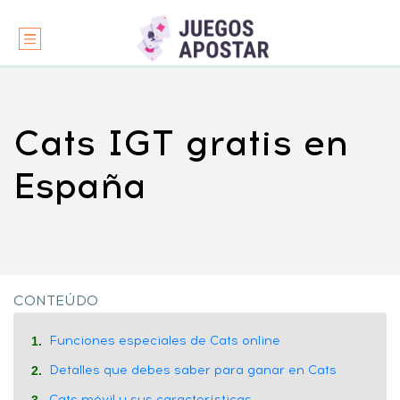
Cats IGT gratis en
España
CONTEÚDO
Funciones especiales de Cats online
Detalles que debes saber para ganar en Cats
Cats móvil y sus características