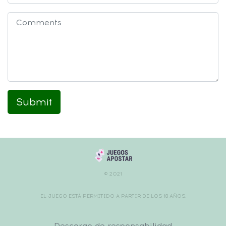
Submit
© 2021
EL JUEGO ESTÁ PERMITIDO A PARTIR DE LOS 18 AÑOS.
Descargo de responsabilidad