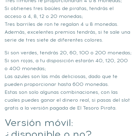
Tres timones te proporcionarán 4 u 8 monedas;
Si obtienes tres baúles de piratas, tendrás el
acceso a 4, 8, 12 o 20 monedas;
Tres barriles de ron te regalan 4 u 8 monedas.
Además, excelentes premios tendrás, si te sale una
serie de tres siete de diferentes colores.
Si son verdes, tendrás 20, 60, 100 o 200 monedas;
Si son rojas, a tu disposición estarán 40, 120, 200
o 400 monedas;
Las azules son las más deliciosas, dado que te
pueden proporcionar hasta 600 monedas.
Estas son solo algunas combinaciones, con las
cuales puedes ganar el dinero real, si pasas del slot
gratis a la versión pagada de El Tesoro Pirata.
Versión móvil:
¿disponible o no?