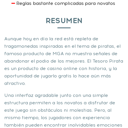
Reglas bastante complicadas para novatos
RESUMEN
Aunque hoy en día la red está repleta de
tragamonedas inspiradas en el tema de piratas, el
famoso producto de MGA no muestra señales de
abandonar el podio de los mejores. El Tesoro Pirata
es un producto de casino online con historia, y la
oportunidad de jugarlo gratis lo hace aún más
atractivo.
Una interfaz agradable junto con una simple
estructura permiten a los novatos a disfrutar de
este juego sin obstáculos ni molestias. Pero, al
mismo tiempo, los jugadores con experiencia
también pueden encontrar inolvidables emociones