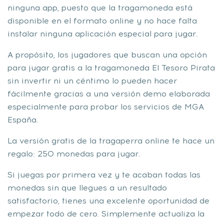
ninguna app, puesto que la tragamoneda está
disponible en el formato online y no hace falta
instalar ninguna aplicación especial para jugar.
A propósito, los jugadores que buscan una opción
para jugar gratis a la tragamoneda El Tesoro Pirata
sin invertir ni un céntimo lo pueden hacer
fácilmente gracias a una versión demo elaborada
especialmente para probar los servicios de MGA
España.
La versión gratis de la tragaperra online te hace un
regalo: 250 monedas para jugar.
Si juegas por primera vez y te acaban todas las
monedas sin que llegues a un resultado
satisfactorio, tienes una excelente oportunidad de
empezar todo de cero. Simplemente actualiza la