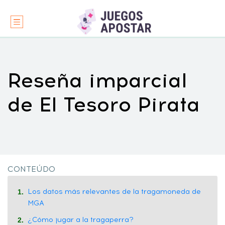
Reseña imparcial
de El Tesoro Pirata
CONTEÚDO
Los datos más relevantes de la tragamoneda de
MGA
¿Cómo jugar a la tragaperra?