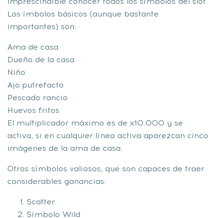
imprescindible conocer todos los símbolos del slot.
Los ímbolos básicos (aunque bastante
importantes) son:
Ama de casa
Dueño de la casa
Niño
Ajo putrefacto
Pescado rancio
Huevos fritos
El multiplicador máximo es de x10.000 y se
activa, si en cualquier línea activa aparezcan cinco
imágenes de la ama de casa.
Otros símbolos valiosos, que son capaces de traer
considerables ganancias:
Scatter
Símbolo Wild