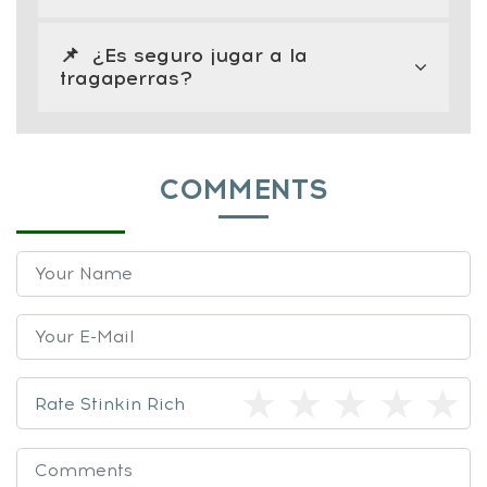
📌 ¿Es seguro jugar a la
tragaperras?
COMMENTS
★
★
★
★
★
Rate Stinkin Rich