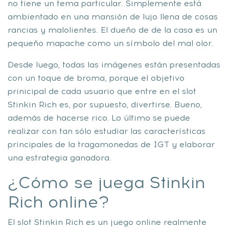
no tiene un tema particular. Simplemente está
ambientado en una mansión de lujo llena de cosas
rancias y malolientes. El dueño de de la casa es un
pequeño mapache como un símbolo del mal olor.
Desde luego, todas las imágenes están presentadas
con un toque de broma, porque el objetivo
prinicipal de cada usuario que entre en el slot
Stinkin Rich es, por supuesto, divertirse. Bueno,
además de hacerse rico. Lo último se puede
realizar con tan sólo estudiar las características
principales de la tragamonedas de IGT y elaborar
una estrategia ganadora.
¿Cómo se juega Stinkin
Rich online?
El slot Stinkin Rich es un juego online realmente